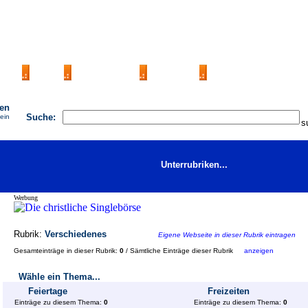
AGB
FAQ
Impressum
Kontakt
Seite eintragen
hen
Suche:
 ein
Unterrubriken...
Werbung
Rubrik:
Verschiedenes
Eigene Webseite in dieser Rubrik eintragen
Gesamteinträge in dieser Rubrik:
0
/ Sämtliche Einträge dieser Rubrik
anzeigen
Wähle ein Thema...
Feiertage
Freizeiten
Einträge zu diesem Thema:
0
Einträge zu diesem Thema:
0