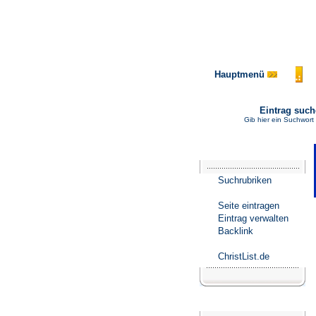
Hauptmenü
Eintrag suc
Gib hier ein Suchwort
Katalogmenü
Suchrubriken
Seite eintragen
Eintrag verwalten
Backlink
ChristList.de
Werbepartner