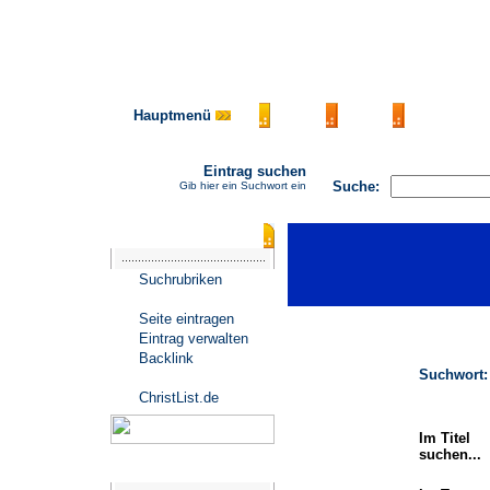
Hauptmenü
AGB
FAQ
Impressu
Eintrag suchen
Suche:
Gib hier ein Suchwort ein
Katalogmenü
Suchrubriken
Seite eintragen
Eintrag verwalten
Backlink
Suchwort:
ChristList.de
Im Titel
suchen...
Werbepartner