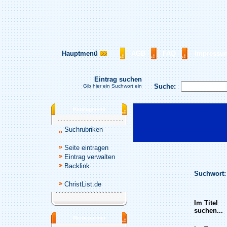
Hauptmenü
AGB
FAQ
Impressu
Eintrag suchen
Suche:
Gib hier ein Suchwort ein
Katalogmenü
Suchrubriken
Seite eintragen
Eintrag verwalten
Backlink
Suchwort:
ChristList.de
Im Titel
suchen...
Werbepartner