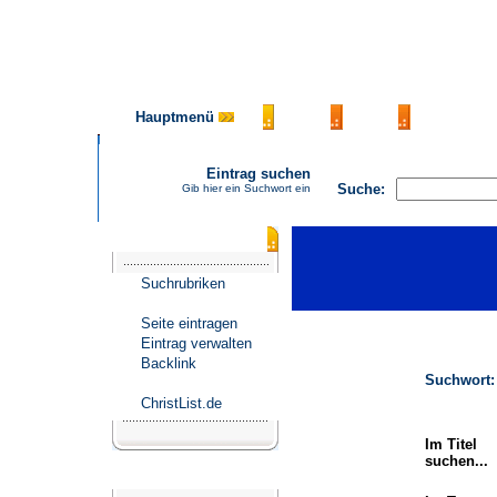
Hauptmenü
AGB
FAQ
Impressu
Eintrag suchen
Suche:
Gib hier ein Suchwort ein
Katalogmenü
Suchrubriken
Seite eintragen
Eintrag verwalten
Backlink
Suchwort:
ChristList.de
Im Titel
suchen...
Werbepartner