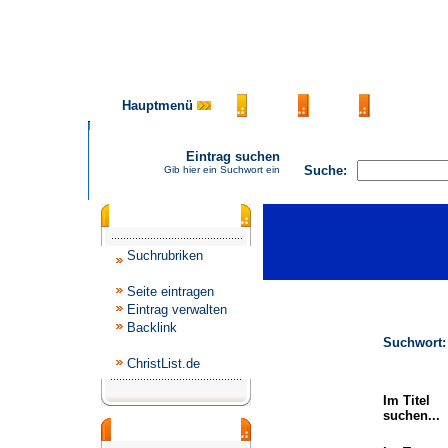
Hauptmenü
AGB
FAQ
Impressu
Eintrag suchen
Suche:
Gib hier ein Suchwort ein
Katalogmenü
Suchrubriken
Seite eintragen
Eintrag verwalten
Backlink
Suchwort:
ChristList.de
Im Titel
suchen...
Werbepartner