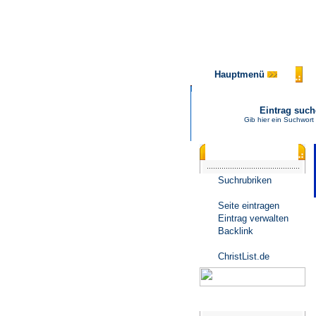
Hauptmenü
Eintrag suc
Gib hier ein Suchwort
Katalogmenü
Suchrubriken
Seite eintragen
Eintrag verwalten
Backlink
ChristList.de
Werbepartner