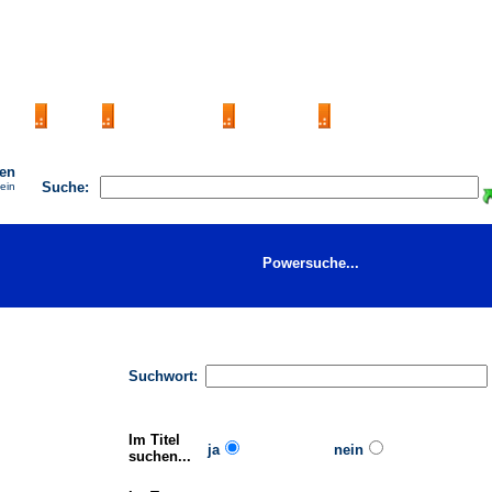
AGB
FAQ
Impressum
Kontakt
Seite eintragen
hen
Suche:
 ein
Powersuche...
Suchwort:
Im Titel
ja
nein
suchen...