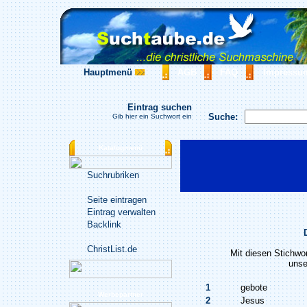
Hauptmenü
AGB
FAQ
Impressu
Eintrag suchen
Suche:
Gib hier ein Suchwort ein
Katalogmenü
Suchrubriken
Seite eintragen
Eintrag verwalten
Backlink
ChristList.de
Mit diesen Stichwo
unse
1
gebote
Werbepartner
2
Jesus