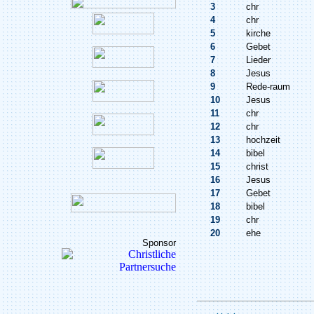
3
chr
4
chr
5
kirche
6
Gebet
7
Lieder
8
Jesus
9
Rede-raum
10
Jesus
11
chr
12
chr
13
hochzeit
14
bibel
15
christ
16
Jesus
17
Gebet
18
bibel
19
chr
20
ehe
Sponsor