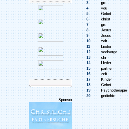
3
gro
4
you
5
Gebet
6
christ
7
gro
8
Jesus
9
Jesus
10
zeit
11
Lieder
12
seelsorge
13
chr
14
Lieder
15
partner
16
zeit
17
Kinder
18
Gebet
19
Psychotherapie
20
gedichte
Sponsor