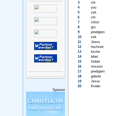
3
chr
4
you
5
zeit
6
chr
7
christ
8
gro
9
predigten
10
zeit
11
Jesus
12
hochzeit
13
kirche
14
bibel
15
Gebet
16
mission
17
predigten
18
gebote
19
Jesus
20
Kinder
Sponsor