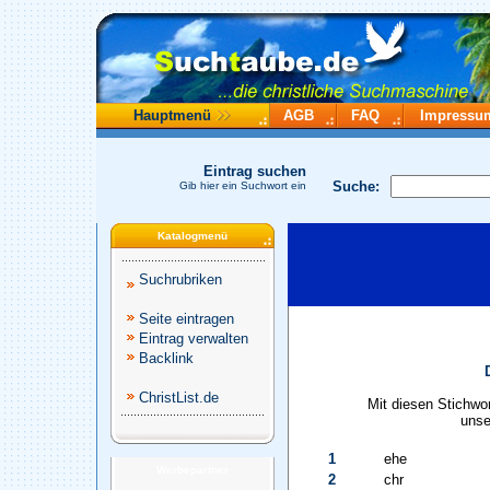
Hauptmenü
AGB
FAQ
Impressu
Eintrag suchen
Suche:
Gib hier ein Suchwort ein
Katalogmenü
Suchrubriken
Seite eintragen
Eintrag verwalten
Backlink
ChristList.de
Mit diesen Stichwo
unse
1
ehe
Werbepartner
2
chr