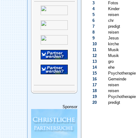
3
Fotos
4
Kinder
5
reisen
6
chr
7
predigt
8
reisen
9
Jesus
10
kirche
11
Musik
12
Musik
13
gro
14
ehe
15
Psychotherapie
16
Gemeinde
17
reisen
18
reisen
19
Psychotherapie
20
predigt
Sponsor