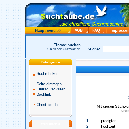
Hauptmenü
AGB
FAQ
Impressu
Eintrag suchen
Suche:
Gib hier ein Suchwort ein
Katalogmenü
Suchrubriken
Seite eintragen
Eintrag verwalten
Backlink
ChristList.de
Mit diesen Stichwo
unse
1
predigten
Werbepartner
2
hochzeit