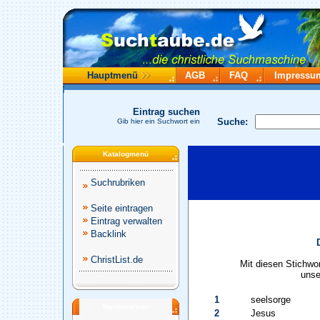
Hauptmenü
AGB
FAQ
Impressu
Eintrag suchen
Suche:
Gib hier ein Suchwort ein
Katalogmenü
Suchrubriken
Seite eintragen
Eintrag verwalten
Backlink
ChristList.de
Mit diesen Stichwo
unse
1
seelsorge
Werbepartner
2
Jesus