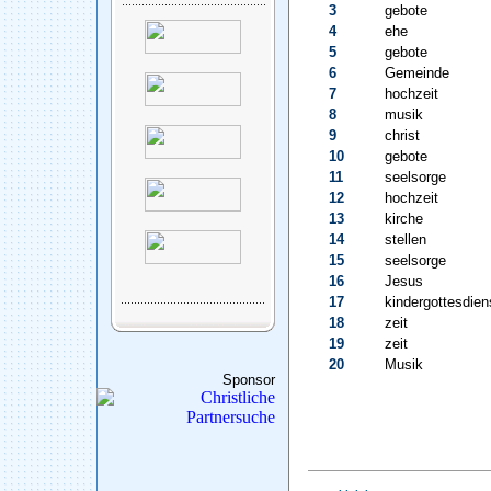
3
gebote
4
ehe
5
gebote
6
Gemeinde
7
hochzeit
8
musik
9
christ
10
gebote
11
seelsorge
12
hochzeit
13
kirche
14
stellen
15
seelsorge
16
Jesus
17
kindergottesdien
18
zeit
19
zeit
20
Musik
Sponsor