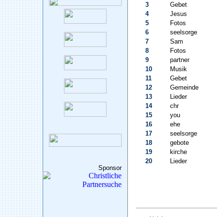
3
Gebet
4
Jesus
5
Fotos
6
seelsorge
7
Sam
8
Fotos
9
partner
10
Musik
11
Gebet
12
Gemeinde
13
Lieder
14
chr
15
you
16
ehe
17
seelsorge
18
gebote
19
kirche
20
Lieder
Sponsor