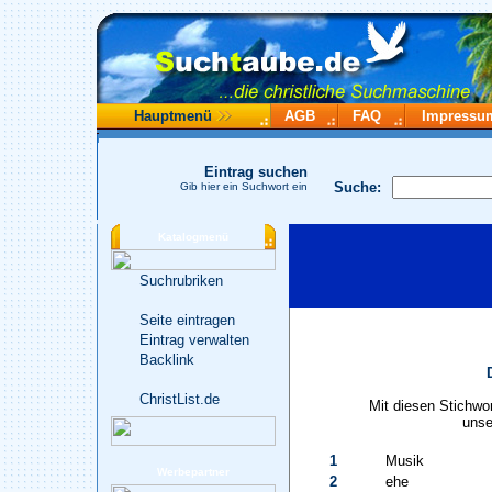
Hauptmenü
AGB
FAQ
Impressu
Eintrag suchen
Suche:
Gib hier ein Suchwort ein
Katalogmenü
Suchrubriken
Seite eintragen
Eintrag verwalten
Backlink
ChristList.de
Mit diesen Stichwo
unse
1
Musik
Werbepartner
2
ehe