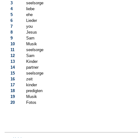
3
seelsorge
4
liebe
5
ehe
6
Lieder
7
you
8
Jesus
9
Sam
10
Musik
11
seelsorge
12
Sam
13
Kinder
14
partner
15
seelsorge
16
zeit
17
kinder
18
predigten
19
Musik
20
Fotos