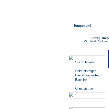
Hauptmenü
Eintrag suc
Gib hier ein Suchwort
Katalogmenü
Suchrubriken
Seite eintragen
Eintrag verwalten
Backlink
ChristList.de
Werbepartner