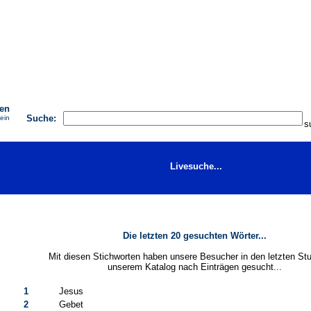
AGB
FAQ
Impressum
Kontakt
Seite eintragen
hen
Suche:
 ein
Livesuche...
Die letzten 20 gesuchten Wörter...
Mit diesen Stichworten haben unsere Besucher in den letzten St
unserem Katalog nach Einträgen gesucht...
1
Jesus
2
Gebet