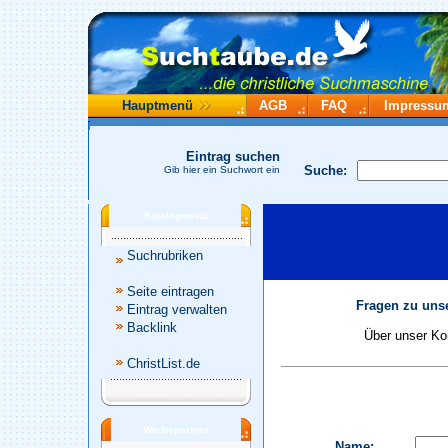
Hauptmenü
AGB
FAQ
Impressu
Eintrag suchen
Suche:
Gib hier ein Suchwort ein
Katalogmenü
Suchrubriken
Seite eintragen
Fragen zu unse
Eintrag verwalten
Backlink
Über unser Kon
ChristList.de
Werbepartner