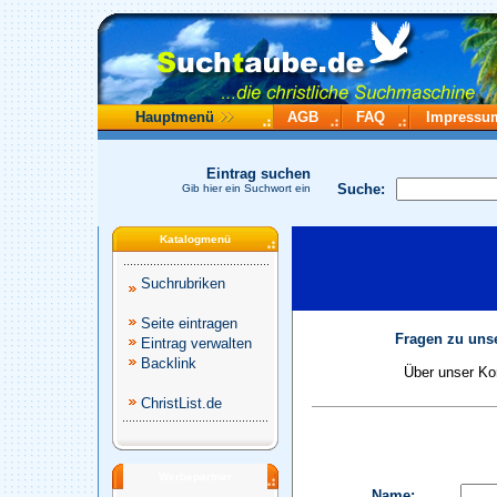
Hauptmenü
AGB
FAQ
Impressu
Eintrag suchen
Suche:
Gib hier ein Suchwort ein
Katalogmenü
Suchrubriken
Seite eintragen
Fragen zu unse
Eintrag verwalten
Backlink
Über unser Kon
ChristList.de
Werbepartner