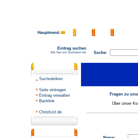
Hauptmenü
AGB
FAQ
Impressu
Eintrag suchen
Suche:
Gib hier ein Suchwort ein
Katalogmenü
Suchrubriken
Seite eintragen
Fragen zu unse
Eintrag verwalten
Backlink
Über unser Kon
ChristList.de
Werbepartner