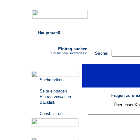
Hauptmenü
AGB
FAQ
Impressu
Eintrag suchen
Suche:
Gib hier ein Suchwort ein
Katalogmenü
Suchrubriken
Seite eintragen
Fragen zu unse
Eintrag verwalten
Backlink
Über unser Kon
ChristList.de
Werbepartner