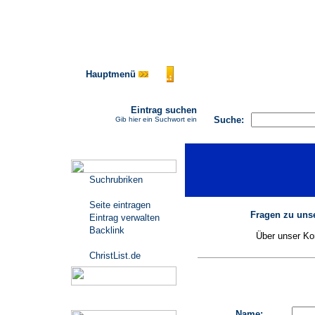
Hauptmenü
AGB
FAQ
Impressu
Eintrag suchen
Suche:
Gib hier ein Suchwort ein
Katalogmenü
Suchrubriken
Seite eintragen
Fragen zu unse
Eintrag verwalten
Backlink
Über unser Kon
ChristList.de
Werbepartner