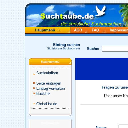
Hauptmenü
AGB
FAQ
Impressu
Eintrag suchen
Suche:
Gib hier ein Suchwort ein
Katalogmenü
Suchrubriken
Seite eintragen
Fragen zu unse
Eintrag verwalten
Backlink
Über unser Kon
ChristList.de
Werbepartner