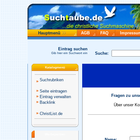
Hauptmenü
AGB
FAQ
Impressu
Eintrag suchen
Suche:
Gib hier ein Suchwort ein
Katalogmenü
Suchrubriken
Seite eintragen
Fragen zu unse
Eintrag verwalten
Backlink
Über unser Kon
ChristList.de
Werbepartner