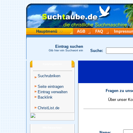
Hauptmenü
AGB
FAQ
Impressu
Eintrag suchen
Suche:
Gib hier ein Suchwort ein
Katalogmenü
Suchrubriken
Seite eintragen
Fragen zu unse
Eintrag verwalten
Backlink
Über unser Kon
ChristList.de
Werbepartner