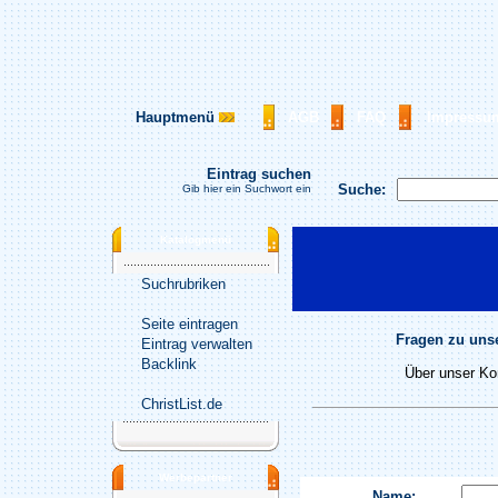
Hauptmenü
AGB
FAQ
Impressu
Eintrag suchen
Suche:
Gib hier ein Suchwort ein
Katalogmenü
Suchrubriken
Seite eintragen
Fragen zu unse
Eintrag verwalten
Backlink
Über unser Kon
ChristList.de
Werbepartner