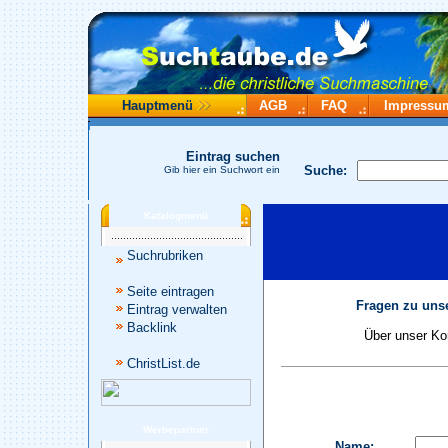
Hauptmenü
AGB
FAQ
Impressu
Eintrag suchen
Suche:
Gib hier ein Suchwort ein
Katalogmenü
Suchrubriken
Seite eintragen
Fragen zu unse
Eintrag verwalten
Backlink
Über unser Kon
ChristList.de
Werbepartner