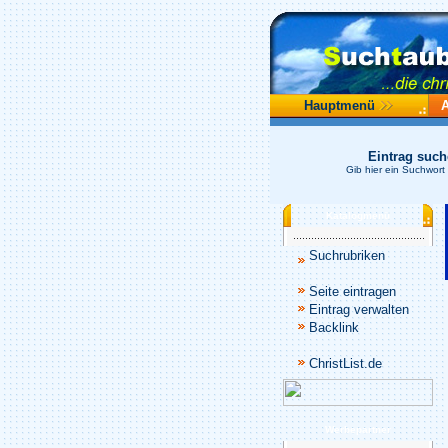
Hauptmenü
Eintrag suc
Gib hier ein Suchwort
Katalogmenü
Suchrubriken
Seite eintragen
Eintrag verwalten
Backlink
ChristList.de
Werbepartner