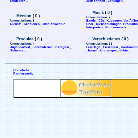
Studenten
...
Zeitschriften
,
Zeitungen
...
Musik
(
0
)
Mission
(
0
)
Unterrubriken:
7
Unterrubriken:
3
Bands
,
CDs, Kassetten, VorfÃ¼h
Dienste
,
Missionen
,
Missionswerke
...
Chor
,
Dienstleistungen, Produktion
Interpreten
,
Kirchenmusik
...
Produkte
(
0
)
Verschiedenes
(
0
)
Unterrubriken:
4
Unterrubriken:
13
Jugendarbeit
,
Lehrmaterial
,
Predigten
,
Feiertage
,
Freizeiten
,
Gastronom
Software
...
,
Israel
,
Kirchengeschichte
...
Christliche
Partnersuche