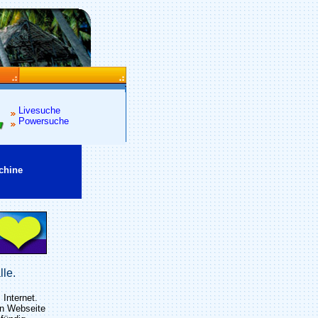
Livesuche
Powersuche
chine
lle.
Internet.
en Webseite