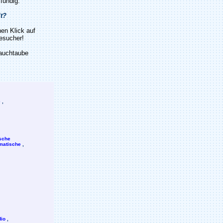
 fündig.
lt?
en Klick auf
Besuch
e
r!
Sauchtaube
e
,
sche
matische
,
io
,