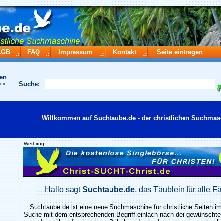
AGB
FAQ
Impressum
Kontakt
Seite eintragen
hen
Suche:
 ein
Willkommen auf Suchtaube.de - der christlichen Suchmas
Werbung
Hallo sagt
Suchtaube.de
, das Täublein für alle Fä
Suchtaube.de ist eine neue Suchmaschine für christliche Seiten im 
Suche mit dem entsprechenden Begriff einfach nach der gewünscht