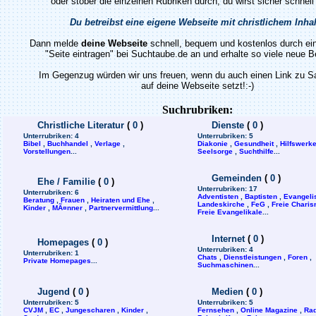
oder stöber die einzelnen Rubriken durch, du wirst sicher schnell
Du betreibst eine eigene Webseite mit christlichem Inha
Dann melde
deine Webseite
schnell, bequem und kostenlos durch ein
"Seite eintragen" bei Suchtaube.de an und erhalte so viele neue 
Im Gegenzug würden wir uns freuen, wenn du auch einen Link zu 
auf deine Webseite setzt!:-)
Suchrubriken:
Christliche Literatur
(
0
)
Dienste
(
0
)
Unterrubriken:
4
Unterrubriken:
5
Bibel
,
Buchhandel
,
Verlage
,
Diakonie
,
Gesundheit
,
Hilfswerk
Vorstellungen
...
Seelsorge
,
Suchthilfe
...
Gemeinden
(
0
)
Ehe / Familie
(
0
)
Unterrubriken:
17
Unterrubriken:
6
Adventisten
,
Baptisten
,
Evangeli
Beratung
,
Frauen
,
Heiraten und Ehe
,
Landeskirche
,
FeG
,
Freie Charis
Kinder
,
MÃ¤nner
,
Partnervermittlung
...
Freie Evangelikale
...
Internet
(
0
)
Homepages
(
0
)
Unterrubriken:
4
Unterrubriken:
1
Chats
,
Dienstleistungen
,
Foren
,
Private Homepages
...
Suchmaschinen
...
Jugend
(
0
)
Medien
(
0
)
Unterrubriken:
5
Unterrubriken:
5
CVJM
,
EC
,
Jungescharen
,
Kinder
,
Fernsehen
,
Online Magazine
,
Rad