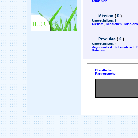
Studenten
...
Mission
(
0
)
Unterrubriken:
3
Dienste
,
Missionen
,
Mission
Produkte
(
0
)
Unterrubriken:
4
Jugendarbeit
,
Lehrmaterial
,
Software
...
Christliche
Partnersuche