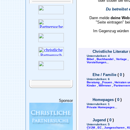
oder stöber die ein
Du betreibst 
Dann melde
deine Webs
"Seite eintragen" b
Im Gegenzug würden w
Christliche Literatur
Unterrubriken:
4
Bibel
,
Buchhandel
,
Verlage
,
Vorstellungen
...
Ehe / Familie
(
0
)
Unterrubriken:
6
Beratung
,
Frauen
,
Heiraten u
Kinder
,
MÃ¤nner
,
Partnerverm
Homepages
(
0
)
Sponsor
Unterrubriken:
1
Private Homepages
...
Jugend
(
0
)
Unterrubriken:
5
CVJM
,
EC
,
Jungescharen
,
K