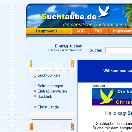
Hauptmenü
AGB
FAQ
Impressu
Eintrag suchen
Suche:
Gib hier ein Suchwort ein
Katalogmenü
Willkommen auf
Suchrubriken
Seite eintragen
Werbung
Eintrag verwalten
Backlink
ChristList.de
Hallo sagt
S
Suchtaube.de ist ein
Werbepartner
Suche mit dem entspre