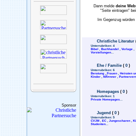
Dann melde
deine Webs
"Seite eintragen" b
Im Gegenzug würden w
Christliche Literatur
Unterrubriken:
4
Bibel
,
Buchhandel
,
Verlage
,
Vorstellungen
...
Ehe / Familie
(
0
)
Unterrubriken:
6
Beratung
,
Frauen
,
Heiraten u
Kinder
,
MÃ¤nner
,
Partnerverm
Homepages
(
0
)
Unterrubriken:
1
Private Homepages
...
Sponsor
Jugend
(
0
)
Unterrubriken:
5
CVJM
,
EC
,
Jungescharen
,
K
Studenten
...