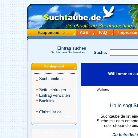
Hauptmenü
AGB
FAQ
Impressu
Eintrag suchen
Suche:
Gib hier ein Suchwort ein
Katalogmenü
Willkommen auf
Suchrubriken
Seite eintragen
Werbung
Eintrag verwalten
Backlink
Hallo sagt
S
ChristList.de
Suchtaube.de ist ein
Suche mit dem entspre
oder stöber die ein
Werbepartner
Du betreibst 