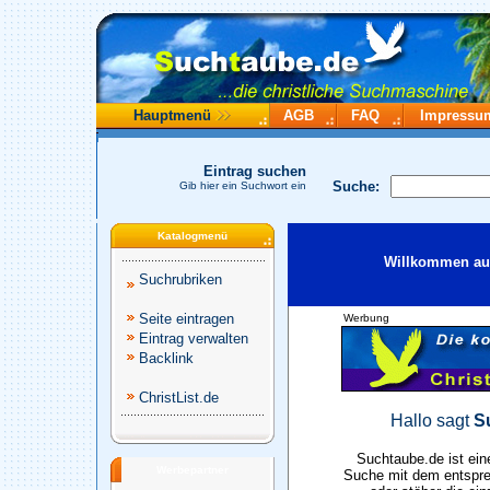
Hauptmenü
AGB
FAQ
Impressu
Eintrag suchen
Suche:
Gib hier ein Suchwort ein
Katalogmenü
Willkommen auf
Suchrubriken
Seite eintragen
Werbung
Eintrag verwalten
Backlink
ChristList.de
Hallo sagt
S
Suchtaube.de ist ein
Werbepartner
Suche mit dem entspre