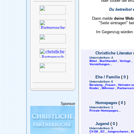
oder stöber die ein
Du betreibst 
Dann melde
deine Webs
"Seite eintragen" b
Im Gegenzug würden w
Christliche Literatur
Unterrubriken:
4
Bibel
,
Buchhandel
,
Verlage
,
Vorstellungen
...
Ehe / Familie
(
0
)
Unterrubriken:
6
Beratung
,
Frauen
,
Heiraten u
Kinder
,
MÃ¤nner
,
Partnerverm
Homepages
(
0
)
Sponsor
Unterrubriken:
1
Private Homepages
...
Jugend
(
0
)
Unterrubriken:
5
CVJM
,
EC
,
Jungescharen
,
K