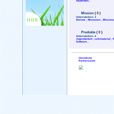
Studenten
...
Mission
(
0
)
Unterrubriken:
3
Dienste
,
Missionen
,
Mission
Produkte
(
0
)
Unterrubriken:
4
Jugendarbeit
,
Lehrmaterial
,
Software
...
Christliche
Partnersuche