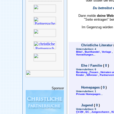
oder stöber die ein
Du betreibst 
Dann melde
deine Webs
"Seite eintragen" b
Im Gegenzug würden w
Christliche Literatur
Unterrubriken:
4
Bibel
,
Buchhandel
,
Verlage
,
Vorstellungen
...
Ehe / Familie
(
0
)
Unterrubriken:
6
Beratung
,
Frauen
,
Heiraten u
Kinder
,
MÃ¤nner
,
Partnerverm
Homepages
(
0
)
Sponsor
Unterrubriken:
1
Private Homepages
...
Jugend
(
0
)
Unterrubriken:
5
CVJM
,
EC
,
Jungescharen
,
K