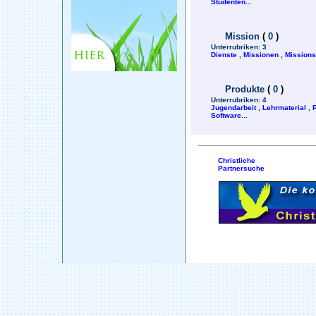
Studenten
...
Mission
(
0
)
Unterrubriken:
3
Dienste
,
Missionen
,
Mission
Produkte
(
0
)
Unterrubriken:
4
Jugendarbeit
,
Lehrmaterial
,
Software
...
Christliche
Partnersuche