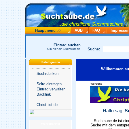
Hauptmenü
AGB
FAQ
Impressu
Eintrag suchen
Suche:
Gib hier ein Suchwort ein
Katalogmenü
Willkommen auf
Suchrubriken
Seite eintragen
Werbung
Eintrag verwalten
Backlink
ChristList.de
Hallo sagt
S
Suchtaube.de ist ein
Werbepartner
Suche mit dem entspre