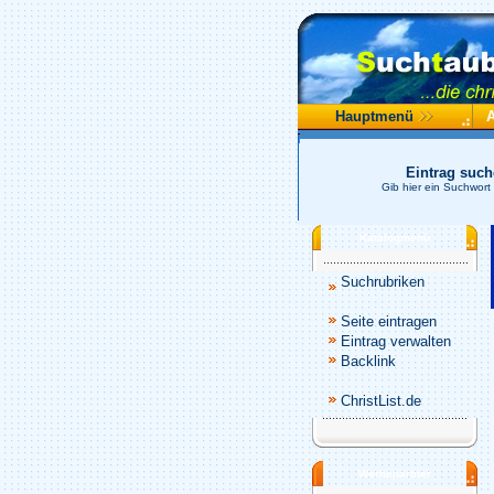
Hauptmenü
Eintrag suc
Gib hier ein Suchwort
Katalogmenü
Suchrubriken
Seite eintragen
Eintrag verwalten
Backlink
ChristList.de
Werbepartner