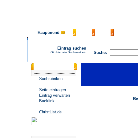
Hauptmenü
AGB
FAQ
Impressu
Eintrag suchen
Suche:
Gib hier ein Suchwort ein
Katalogmenü
Suchrubriken
Seite eintragen
Eintrag verwalten
Be
Backlink
ChristList.de
Werbepartner