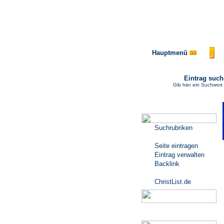
Hauptmenü
Eintrag suc
Gib hier ein Suchwort
Katalogmenü
Suchrubriken
Seite eintragen
Eintrag verwalten
Backlink
ChristList.de
Werbepartner