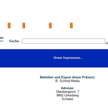
AGB
FAQ
Impressum
Kontakt
Seite eintragen
hen
Suche:
 ein
Unser Impressum...
Betreiber und Eigner dieser Präsenz:
B. Schmid Media
Adresse:
Oberibergerstr. 7
8842 Unteriberg
Schweiz