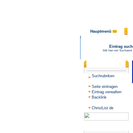
Hauptmenü
Eintrag suc
Gib hier ein Suchwort
Katalogmenü
Suchrubriken
Seite eintragen
Eintrag verwalten
Backlink
ChristList.de
Werbepartner