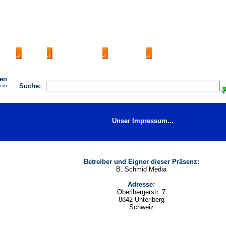
AGB
FAQ
Impressum
Kontakt
Seite eintragen
hen
Suche:
 ein
Unser Impressum...
Betreiber und Eigner dieser Präsenz:
B. Schmid Media
Adresse:
Oberibergerstr. 7
8842 Unteriberg
Schweiz