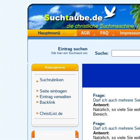
Hauptmenü
AGB
FAQ
Impressu
Eintrag suchen
Suche:
Gib hier ein Suchwort ein
Katalogmenü
Suchrubriken
Seite eintragen
Frage:
Eintrag verwalten
Darf ich auch mehrere Sei
Backlink
Antwort:
Natürlich, so viele Sie wo
ChristList.de
Bereich.
Frage:
Darf ich auch mehrere Sei
Antwort:
Werbepartner
Natürlich, so viele Sie wo