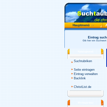
Hauptmenü
Eintrag suc
Gib hier ein Suchwort
Katalogmenü
Suchrubriken
Seite eintragen
Eintrag verwalten
Backlink
ChristList.de
Werbepartner