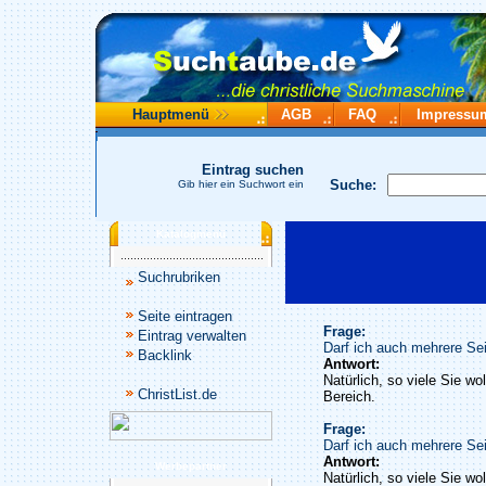
Hauptmenü
AGB
FAQ
Impressu
Eintrag suchen
Suche:
Gib hier ein Suchwort ein
Katalogmenü
Suchrubriken
Seite eintragen
Frage:
Eintrag verwalten
Darf ich auch mehrere Sei
Backlink
Antwort:
Natürlich, so viele Sie wo
ChristList.de
Bereich.
Frage:
Darf ich auch mehrere Sei
Antwort:
Werbepartner
Natürlich, so viele Sie wo