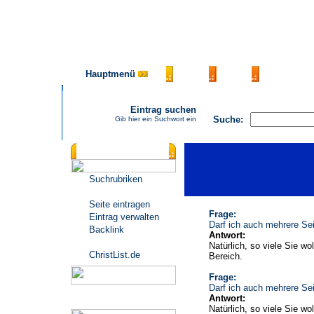
Hauptmenü
AGB
FAQ
Impressu
Eintrag suchen
Suche:
Gib hier ein Suchwort ein
Katalogmenü
Suchrubriken
Seite eintragen
Frage:
Eintrag verwalten
Darf ich auch mehrere Sei
Backlink
Antwort:
Natürlich, so viele Sie wo
ChristList.de
Bereich.
Frage:
Darf ich auch mehrere Sei
Antwort:
Werbepartner
Natürlich, so viele Sie wo