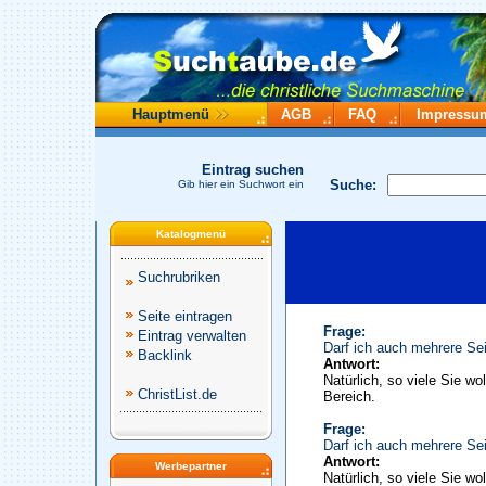
Hauptmenü
AGB
FAQ
Impressu
Eintrag suchen
Suche:
Gib hier ein Suchwort ein
Katalogmenü
Suchrubriken
Seite eintragen
Frage:
Eintrag verwalten
Darf ich auch mehrere Sei
Backlink
Antwort:
Natürlich, so viele Sie wo
ChristList.de
Bereich.
Frage:
Darf ich auch mehrere Sei
Antwort:
Werbepartner
Natürlich, so viele Sie wo