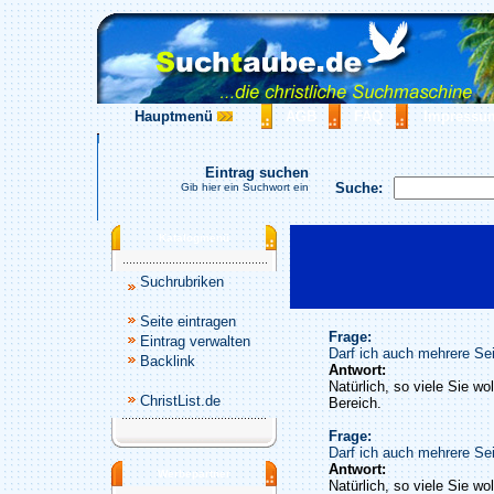
Hauptmenü
AGB
FAQ
Impressu
Eintrag suchen
Suche:
Gib hier ein Suchwort ein
Katalogmenü
Suchrubriken
Seite eintragen
Frage:
Eintrag verwalten
Darf ich auch mehrere Sei
Backlink
Antwort:
Natürlich, so viele Sie wo
ChristList.de
Bereich.
Frage:
Darf ich auch mehrere Sei
Antwort:
Werbepartner
Natürlich, so viele Sie wo