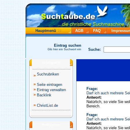
Hauptmenü
AGB
FAQ
Impressu
Eintrag suchen
Suche:
Gib hier ein Suchwort ein
Katalogmenü
Suchrubriken
Seite eintragen
Frage:
Eintrag verwalten
Darf ich auch mehrere Sei
Backlink
Antwort:
Natürlich, so viele Sie wo
ChristList.de
Bereich.
Frage:
Darf ich auch mehrere Sei
Antwort:
Werbepartner
Natürlich, so viele Sie wo