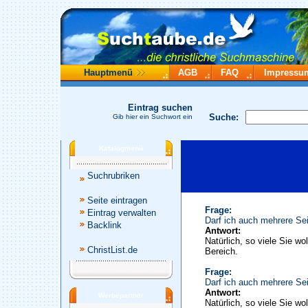
Hauptmenü
AGB
FAQ
Impressu
Eintrag suchen
Suche:
Gib hier ein Suchwort ein
Katalogmenü
Suchrubriken
Seite eintragen
Frage:
Eintrag verwalten
Darf ich auch mehrere Sei
Backlink
Antwort:
Natürlich, so viele Sie wo
ChristList.de
Bereich.
Frage:
Darf ich auch mehrere Sei
Antwort:
Werbepartner
Natürlich, so viele Sie wo