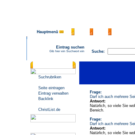
Hauptmenü
AGB
FAQ
Impressu
Eintrag suchen
Suche:
Gib hier ein Suchwort ein
Katalogmenü
Suchrubriken
Seite eintragen
Frage:
Eintrag verwalten
Darf ich auch mehrere Sei
Backlink
Antwort:
Natürlich, so viele Sie wo
ChristList.de
Bereich.
Frage:
Darf ich auch mehrere Sei
Antwort:
Werbepartner
Natürlich, so viele Sie wo