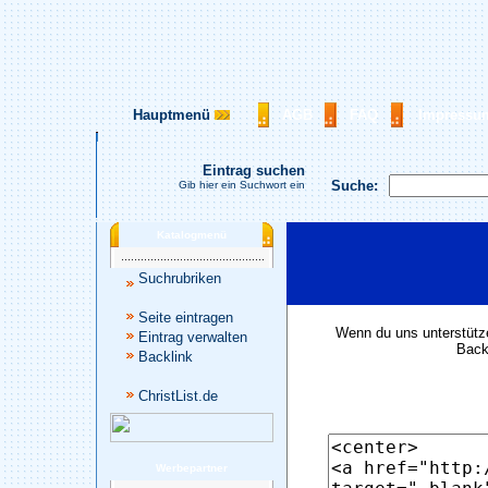
Hauptmenü
AGB
FAQ
Impressu
Eintrag suchen
Suche:
Gib hier ein Suchwort ein
Katalogmenü
Suchrubriken
Seite eintragen
Wenn du uns unterstütze
Eintrag verwalten
Backl
Backlink
ChristList.de
Werbepartner