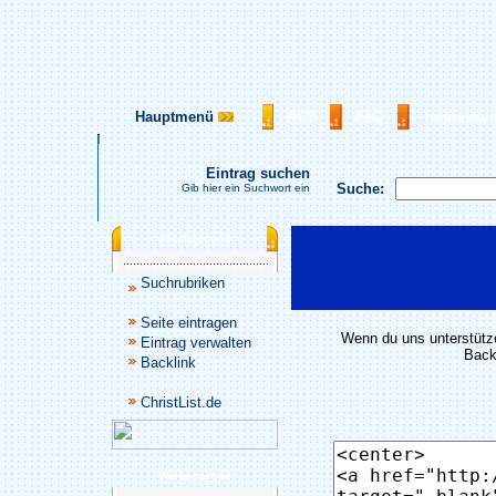
Hauptmenü
AGB
FAQ
Impressu
Eintrag suchen
Suche:
Gib hier ein Suchwort ein
Katalogmenü
Suchrubriken
Seite eintragen
Wenn du uns unterstütze
Eintrag verwalten
Backl
Backlink
ChristList.de
Werbepartner