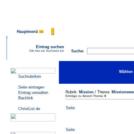
Hauptmenü
AGB
FAQ
Impressum
Ko
Eintrag suchen
Suche:
Gib hier ein Suchwort ein
Katalogmenü
Wählen 
Suchrubriken
Seite eintragen
Rubrik:
Mission
/ Thema:
Missionswe
Eintrag verwalten
Einträge zu diesem Thema:
0
Backlink
Seite
ChristList.de
Werbepartner
Seite