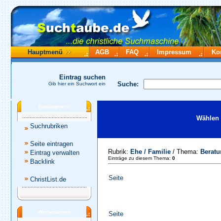
Hauptmenü
AGB
FAQ
Impressum
Ko
Eintrag suchen
Suche:
Gib hier ein Suchwort ein
Katalogmenü
Wählen 
Suchrubriken
Seite eintragen
Rubrik:
Ehe / Familie
/ Thema:
Beratu
Eintrag verwalten
Einträge zu diesem Thema:
0
Backlink
Seite
ChristList.de
Werbepartner
Seite