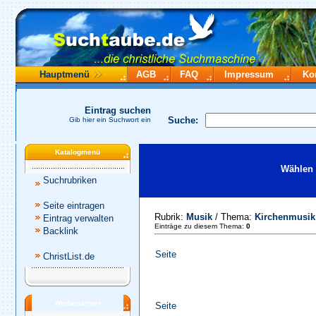
Hauptmenü
AGB
FAQ
Impressum
Ko
Eintrag suchen
Suche:
Gib hier ein Suchwort ein
Katalogmenü
Wählen 
Suchrubriken
Seite eintragen
Rubrik:
Musik
/ Thema:
Kirchenmusik
Eintrag verwalten
Einträge zu diesem Thema:
0
Backlink
Seite
ChristList.de
Werbepartner
Seite