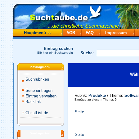
Hauptmenü
AGB
FAQ
Impressum
Eintrag suchen
Suche:
Gib hier ein Suchwort ein
Katalogmenü
Wähl
Suchrubriken
Seite eintragen
Rubrik:
Produkte
/ Thema:
Softwar
Eintrag verwalten
Einträge zu diesem Thema:
0
Backlink
Seite
ChristList.de
Werbepartner
Seite