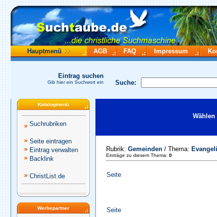
Hauptmenü
AGB
FAQ
Impressum
Ko
Eintrag suchen
Suche:
Gib hier ein Suchwort ein
Katalogmenü
Wählen 
Suchrubriken
Seite eintragen
Rubrik:
Gemeinden
/ Thema:
Evangel
Eintrag verwalten
Einträge zu diesem Thema:
0
Backlink
Seite
ChristList.de
Werbepartner
Seite