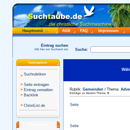
Hauptmenü
AGB
FAQ
Impressum
Eintrag suchen
Suche:
Gib hier ein Suchwort ein
Katalogmenü
Wähl
Suchrubriken
Seite eintragen
Rubrik:
Gemeinden
/ Thema:
Adve
Eintrag verwalten
Einträge zu diesem Thema:
0
Backlink
Seite
ChristList.de
Werbepartner
Seite