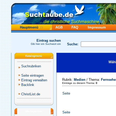
Hauptmenü
AGB
FAQ
Impressum
Eintrag suchen
Suche:
Gib hier ein Suchwort ein
Katalogmenü
Wähl
Suchrubriken
Seite eintragen
Rubrik:
Medien
/ Thema:
Fernsehe
Eintrag verwalten
Einträge zu diesem Thema:
0
Backlink
Seite
ChristList.de
Werbepartner
Seite